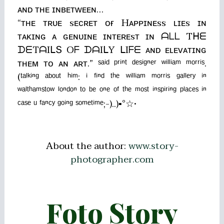
ᴀɴᴅ ᴛʜᴇ ɪɴʙᴇᴛᴡᴇᴇɴ…
“ᴛʜᴇ ᴛʀᴜᴇ sᴇᴄʀᴇᴛ ᴏғ Hᴀᴘᴘɪɴᴇss ʟɪᴇs ɪɴ
ᴛᴀᴋɪɴɢ ᴀ ɢᴇɴᴜɪɴᴇ ɪɴᴛᴇʀᴇsᴛ ɪɴ ᗩᒪᒪ Tᕼᗴ
ᗪᗴTᗩIᒪՏ Oᖴ ᗪᗩIᒪY ᒪIᖴᗴ ᴀɴᴅ ᴇʟᴇᴠᴀᴛɪɴɢ
ᴛʜᴇᴍ ᴛᴏ ᴀɴ ᴀʀᴛ.” ˢᵃⁱᵈ ᵖʳⁱⁿᵗ ᵈᵉˢⁱᵍⁿᵉʳ ʷⁱˡˡⁱᵃᵐ ᵐᵒʳʳⁱˢ.
(ᵗᵃˡᵏⁱⁿᵍ ᵃᵇᵒᵘᵗ ʰⁱᵐ: ⁱ ᶠⁱⁿᵈ ᵗʰᵉ ʷⁱˡˡⁱᵃᵐ ᵐᵒʳʳⁱˢ ᵍᵃˡˡᵉʳʸ ⁱⁿ
ʷᵃˡᵗʰᵃᵐˢᵗᵒʷ ˡᵒⁿᵈᵒⁿ ᵗᵒ ᵇᵉ ᵒⁿᵉ ᵒᶠ ᵗʰᵉ ᵐᵒˢᵗ ⁱⁿˢᵖⁱʳⁱⁿᵍ ᵖˡᵃᶜᵉˢ ⁱⁿ
ᶜᵃˢᵉ ᵘ ᶠᵃⁿᶜʸ ᵍᵒⁱⁿᵍ ˢᵒᵐᵉᵗⁱᵐᵉ;-)..)▪°☆•
About the author:
www.story-
photographer.com
Foto Story