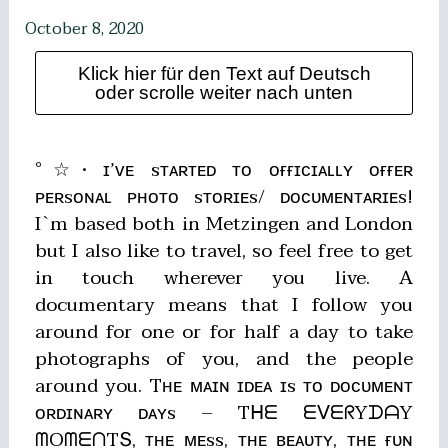
October 8, 2020
Klick hier für den Text auf Deutsch
oder scrolle weiter nach unten
°☆• ɪ’ᴠᴇ sᴛᴀʀᴛᴇᴅ ᴛᴏ ᴏғғɪᴄɪᴀʟʟʏ ᴏғғᴇʀ
ᴘᴇʀsᴏɴᴀʟ ᴘʜᴏᴛᴏ sᴛᴏʀɪᴇs/ ᴅᴏᴄᴜᴍᴇɴᴛᴀʀɪᴇs!
I`m based both in Metzingen and London
but I also like to travel, so feel free to get
in touch wherever you live. A
documentary means that I follow you
around for one or for half a day to take
photographs of you, and the people
around you. Tʜᴇ ᴍᴀɪɴ ɪᴅᴇᴀ ɪs ᴛᴏ ᴅᴏᴄᴜᴍᴇɴᴛ
ᴏʀᴅɪɴᴀʀʏ ᴅᴀʏs – Tᕼᗴ ᗴᐯᗴᖇYᗪᗩY
ᗰOᗰᗴᑎTՏ, ᴛʜᴇ ᴍᴇss, ᴛʜᴇ ʙᴇᴀᴜᴛʏ, ᴛʜᴇ ғᴜɴ